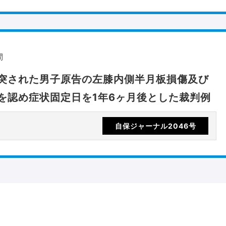
間
突された男子原告の左膝内側半月板損傷及び
を認め症状固定日を1年6ヶ月後とした裁判例
自保ジャーナル2046号