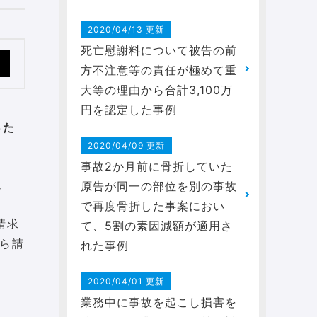
2020/04/13 更新
死亡慰謝料について被告の前
方不注意等の責任が極めて重
大等の理由から合計3,100万
円を認定した事例
った
2020/04/09 更新
事故2か月前に骨折していた
過
原告が同一の部位を別の事故
で再度骨折した事案におい
請求
て、5割の素因減額が適用さ
から請
れた事例
2020/04/01 更新
業務中に事故を起こし損害を