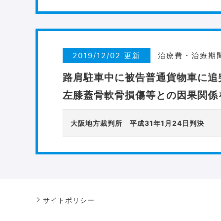
2019/12/02 更新
治療費・治療期
路肩駐車中に被告普通貨物車に追
左膝蓋骨軟骨損傷等との因果関係
大阪地方裁判所 平成31年1月24日判決
サイトポリシー