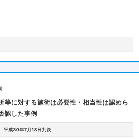
間
間
折等に対する施術は必要性・相当性は認めら
否認した事例
 平成30年7月18日判決