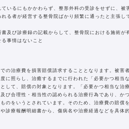
れているにもかかわらず、整形外科の受診をせずに、被
われる者が経営する整骨院ばかり頻繁に通ったと主張し
断書及び診療録の記載からして、整骨院における施術が
せる事情はないこと
までの治療費を損害賠償請求することとなります。被害
程度に照らし、治癒するまでに行われた「必要かつ相当
害として、賠償の対象となります。「必要かつ相当な治
性及び合理性・相当性の認められる治療行為であり、か
なものをいうとされています。そのため、治療費の賠償
書や診療報酬明細書から、傷病名や治療経過などを具体