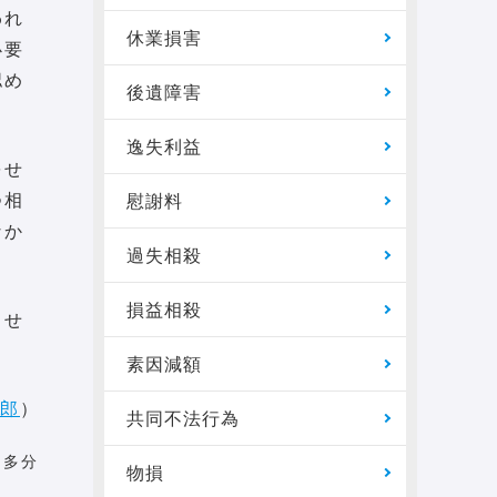
われ
休業損害
必要
認め
後遺障害
逸失利益
をせ
つ相
慰謝料
なか
過失相殺
損益相殺
させ
素因減額
一郎
）
共同不法行為
を多分
物損