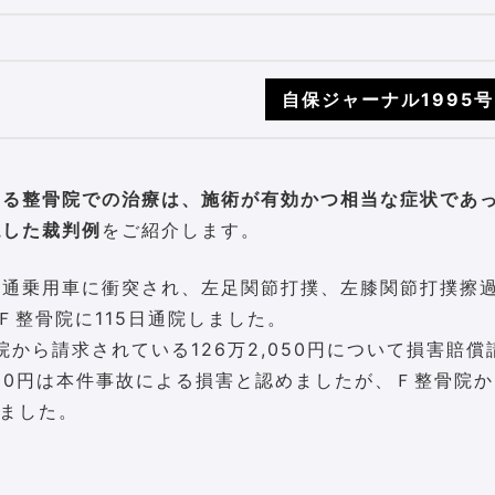
自保ジャーナル1995号
ある整骨院での治療は、施術が有効かつ相当な症状であ
認した裁判例
をご紹介します。
普通乗用車に衝突され、左足関節打撲、左膝関節打撲擦
Ｆ整骨院に115日通院しました。
院から請求されている126万2,050円について損害賠償
120円は本件事故による損害と認めましたが、Ｆ整骨院
しました。