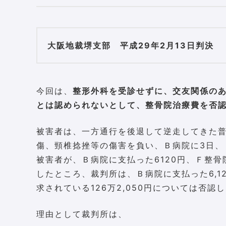
大阪地裁堺支部 平成29年2月13日判決
今回は、
整形外科を受診せずに、交友関係の
とは認められないとして、整骨院治療費を否
被害者は、一方通行を後退して逆走してきた
傷、頸椎捻挫等の傷害を負い、Ｂ病院に3日、
被害者が、Ｂ病院に支払った6120円、Ｆ整骨
したところ、裁判所は、Ｂ病院に支払った6,
求されている126万2,050円については否認
理由として裁判所は、