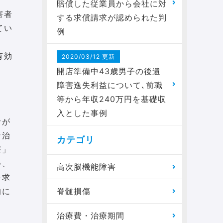
賠償した従業員から会社に対
害者
する求償請求が認められた判
てい
例
有効
2020/03/12 更新
開店準備中43歳男子の後遺
障害逸失利益について､前職
等から年収240万円を基礎収
入とした事例
者が
な治
カテゴリ
療」
つ、
高次脳機能障害
を求
的に
脊髄損傷
治療費・治療期間