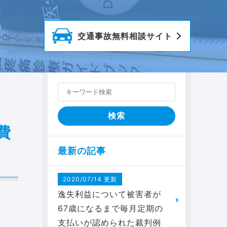
交通事故
無料相談サイト
費
最新の記事
2020/07/14 更新
逸失利益について被害者が
67歳になるまで毎月定期の
支払いが認められた裁判例