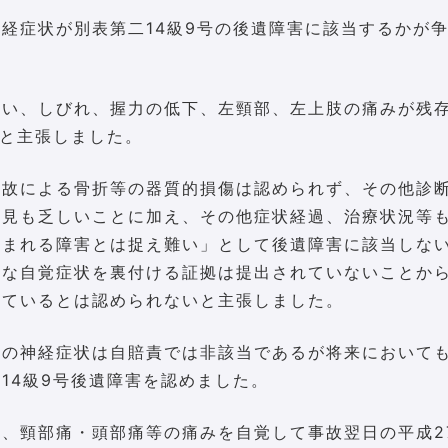
経症状が別表第二14級9号の後遺障害に該当するかが
負い、しびれ、握力の低下、左頸部、左上肢の痛みが残
たと主張しました。
事故による骨折等の器質的損傷は認められず、その他診
所見も乏しいことに加え、その他症状経過、治療状況等
込まれる障害とは捉え難い」として後遺障害に該当しな
うな自覚症状を裏付ける証拠は提出されていないことか
しているとは認められないと主張しました。
等の神経症状は自賠責では非該当であるが将来において
14級9号後遺障害を認めました。
、頸部痛・頭部痛等の痛みを自覚して事故翌日の平成2