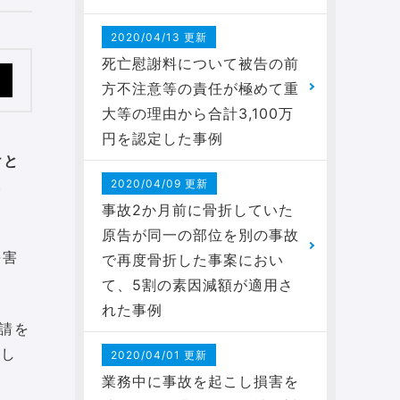
2020/04/13 更新
死亡慰謝料について被告の前
方不注意等の責任が極めて重
大等の理由から合計3,100万
円を認定した事例
けと
し
2020/04/09 更新
事故2か月前に骨折していた
原告が同一の部位を別の事故
傷害
で再度骨折した事案におい
て、5割の素因減額が適用さ
れた事例
請を
残し
2020/04/01 更新
業務中に事故を起こし損害を