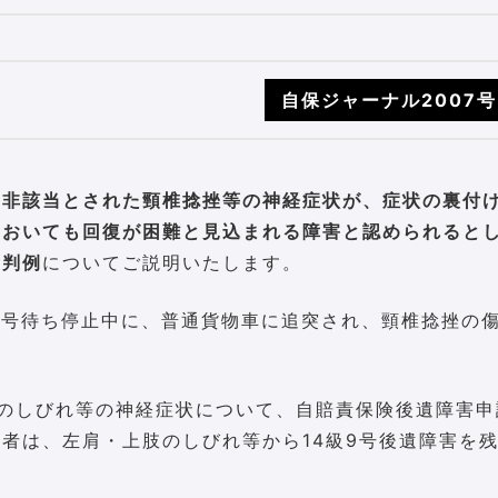
自保ジャーナル2007号
は非該当とされた頸椎捻挫等の神経症状が、症状の裏付
においても回復が困難と見込まれる障害と認められると
裁判例
についてご説明いたします。
信号待ち停止中に、普通貨物車に追突され、頸椎捻挫の
のしびれ等の神経症状について、自賠責保険後遺障害申
者は、左肩・上肢のしびれ等から14級9号後遺障害を