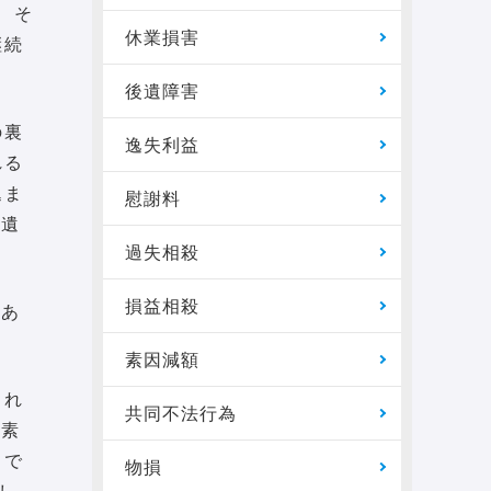
、そ
休業損害
継続
後遺障害
の裏
逸失利益
れる
込ま
慰謝料
後遺
過失相殺
損益相殺
であ
素因減額
られ
共同不法行為
要素
当で
物損
し