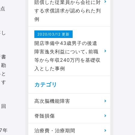
賠償した従業員から会社に対
争点
する求償請求が認められた判
例
存し
2020/03/12 更新
開店準備中43歳男子の後遺
障害逸失利益について､前職
断書
等から年収240万円を基礎収
も勘
入とした事例
いと
らす
カテゴリ
高次脳機能障害
も回
脊髄損傷
7年
治療費・治療期間