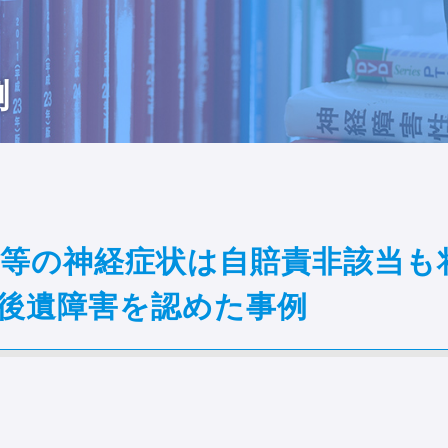
例
等の神経症状は自賠責非該当も
号後遺障害を認めた事例