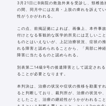
3月21日にB病院の救急外来を受診し、頸椎
の間、同月中には左肩・上肢の痺れを訴えて
性がうかがわれる。
この点、前掲証拠によれば、画像上、本件事
付けとなる客観的な医学的所見には乏しいこ
ものとはいえないが、上記治療状況、症状の
れる障害と認められることから、「局部に神経
障害に当たるものと認められる。
別表第二14級9号の後遺障害として認定され
ることが必要となります。
本判決は、治療の状況や症状の推移を勘案す
ると判断しており、裁判所が、治療の状況や、
としたこと、治療の継続性がうかがわれるこ
あるという判断を覆したこと、という3つの点