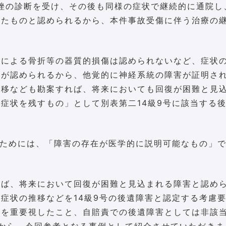
捻挫の診断を受け、その後も同様の症状で継続的に通院し
いたものと認められるから、本件事故受傷に伴う治療の
故による骨折等の器質的損傷は認められないなど、症状
とが認められるから、他覚的に神経系統の障害が証明さ
推移なども勘案すれば、将来においても回復が困難と見
症状を残すもの」として別表第二14級9号に該当する
るためには、「障害の存在が医学的に説明可能なもの」
れば、将来において回復が困難と見込まれる障害と認め
症状の推移などを14級9号の後遺障害と認定する考慮
とを重要視したこと、自賠責での後遺障害としては非該
から、今回参考となる事例として紹介させていただきま