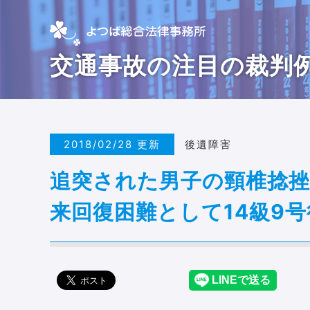
交通事故の注目の裁判
2018/02/28 更新
後遺障害
追突された男子の頸椎捻挫
来回復困難として14級9