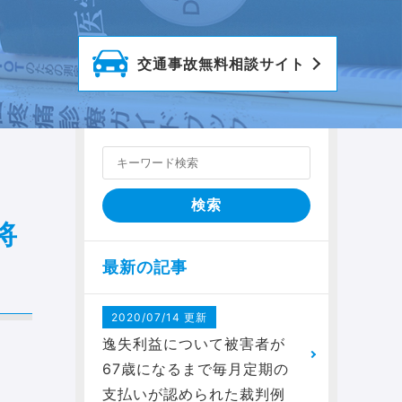
交通事故
無料相談サイト
将
最新の記事
2020/07/14 更新
逸失利益について被害者が
67歳になるまで毎月定期の
支払いが認められた裁判例