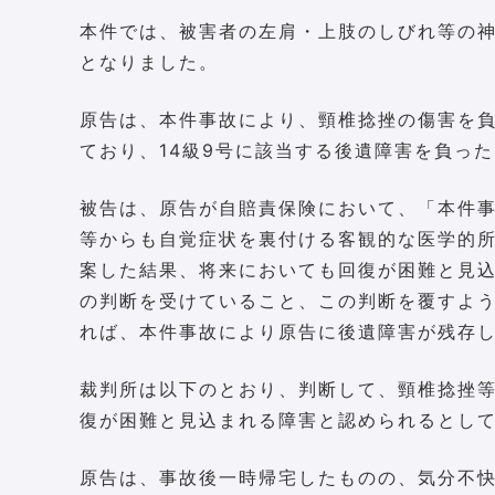
本件では、被害者の左肩・上肢のしびれ等の神
となりました。
原告は、本件事故により、頸椎捻挫の傷害を
ており、14級9号に該当する後遺障害を負っ
被告は、原告が自賠責保険において、「本件
等からも自覚症状を裏付ける客観的な医学的
案した結果、将来においても回復が困難と見
の判断を受けていること、この判断を覆すよ
れば、本件事故により原告に後遺障害が残存
裁判所は以下のとおり、判断して、頸椎捻挫
復が困難と見込まれる障害と認められるとして
原告は、事故後一時帰宅したものの、気分不快