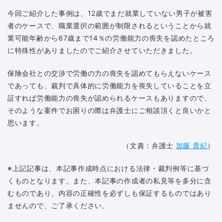
今回ご紹介した事例は、12歳でまだ就業していない男子が被害
者のケースで、職業選択の範囲が制限されるということから就
業可能年齢から67歳まで14％の労働能力の喪失を認めたところ
に特殊性がありましたのでご紹介させていただきました。
保険会社との交渉で労働の力の喪失を認めてもらえないケース
であっても、裁判で具体的に労働能力を喪失していることを立
証すれば労働能力の喪失が認められるケースもありますので、
そのような案件でお困りの際は弁護士にご相談頂くと良いかと
思います。
（文責：弁護士
加藤 貴紀
）
※上記記事は、本記事作成時点における法律・裁判例等に基づ
くものとなります。また、本記事の作成者の私見等を多分に含
むものであり、内容の正確性を必ずしも保証するものではあり
ませんので、ご了承ください。