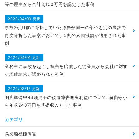
等の理由から合計3,100万円を認定した事例
2020/04/09 更新
事故2か月前に骨折していた原告が同一の部位を別の事故で
再度骨折した事案において、5割の素因減額が適用された事
例
2020/04/01 更新
業務中に事故を起こし損害を賠償した従業員から会社に対す
る求償請求が認められた判例
2020/03/12 更新
開店準備中43歳男子の後遺障害逸失利益について､前職等か
ら年収240万円を基礎収入とした事例
カテゴリ
高次脳機能障害