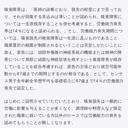
嗅覚障害は、「医師の診断どおり、脱失の程度にまで至ってお
り、それが回復する見込みは薄いことが認められ、嗅覚障害に
ついては一生涯残存することを併せ考慮すると、労働能力喪失
率は14％になると認められる。」とし、労働能力喪失期間につ
いては、嗅覚脱失の嗅覚障害は一生涯に及ぶものであること、
職業選択の範囲が制限されるということは否定しがたいことに
加え、原告には、頭部外傷後の神経系統の機能または精神の障
害について局部に頑固な神経症状を残すという後遺障害が残存
していることを総合考慮すれば、原告の主張どおり就労可能年
数から67歳までの期間とするのが相当である」として、センサ
ス男子全年齢全学歴平均を基礎収入に67歳まで14％の労働能力
喪失で認定した。
はじめにご説明させていただいたとおり、嗅覚脱失は一般的に
労働に影響を与えることが多くなく、調理師や料理人など限定
された職業に就いている方以外のケースでは労働能力の喪失を
認めてもらうことが難しくなります。