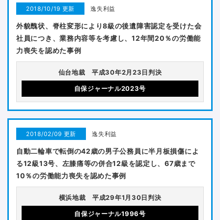
2018/10/19 更新
逸失利益
外貌醜状、脊柱変形により8級の後遺障害認定を受けた会
社員につき、業務内容等を考慮し、12年間20％の労働能
力喪失を認めた事例
仙台地裁 平成30年2月23日判決
自保ジャーナル2023号
2018/02/09 更新
逸失利益
自動二輪車で転倒の42歳の男子公務員に半月板損傷によ
る12級13号、左膝痛等の併合12級を認定し、67歳まで
10％の労働能力喪失を認めた事例
横浜地裁 平成29年1月30日判決
自保ジャーナル1996号