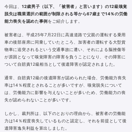
今回は、
12歳男子（以下、「被害者」と言います）の12級嗅覚
脱失は職業選択の範囲が制限される等から67歳まで14％の労働
能力喪失を認めた事例
をご紹介します。
被害者は、平成25年7月22日に高速道路で父親の運転する乗用
車の後部座席に同乗していたところ、加害者の運転する大型貨
物車に追突されるという交通事故に遭い、それによる脳挫傷等
が原因となって嗅覚障害の障害を負うことになり、その障害に
ついて自賠責12級相当として後遺障害が認定されました。
通常、自賠責12級の後遺障害が認められた場合、労働能力喪失
率は14％程度とされることが多いですが、嗅覚脱失について
は、労働能力に影響を与えないことが多いため、労働能力の喪
失が認められないことが多いです。
しかし、裁判所は、以下のとおりの理由から、被害者の労働能
力は14％程度喪失しているものと認定し、それを前提として後
遺障害逸失利益を算出しました。