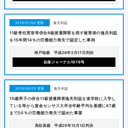
2018/01/09 更新
逸失利益
11級脊柱変形等併合8級後遺障害を残す被害者の逸失利益
を15年間14％の労働能力喪失で認定した事例
神戸地裁 平成28年3月17日判決
自保ジャーナル1979号
2018/09/03 更新
逸失利益
10歳男子の併合11級後遺障害逸失利益を進学校に入学し
ている等から賃金センサス大卒全年齢平均を基礎に67歳
まで20％の労働能力喪失で認めた事案
高松高裁 平成29年12月1日判決