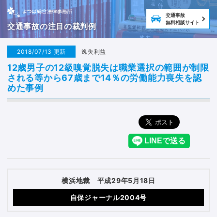
交通事故
無料相談サイト
交通事故の注目の裁判例
2018/07/13 更新
逸失利益
12歳男子の12級嗅覚脱失は職業選択の範囲が制限
される等から67歳まで14％の労働能力喪失を認
めた事例
横浜地裁 平成29年5月18日
自保ジャーナル2004号